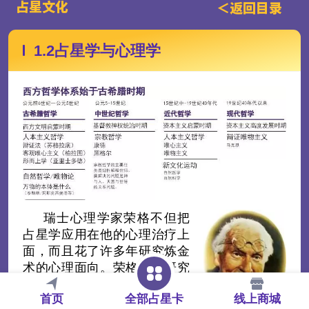
占星文化
＜
返回目录
1.2占星学与心理学
瑞士心理学家荣格不但
把
占
星学应用在他的心
理治疗上
面，而且花了
许多年研究炼金
术的心理面向。荣格经过研究
这层关系，最后提出“大宇宙”
首页
全部占星卡
线上商城
和“小宇宙”同步论（所谓“同时