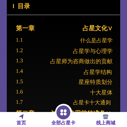
目录
第一章
占星文化
∨
1.1
什么是占星学
1.2
占星学与心理学
1.3
占星师为咨商做出的贡献
1.4
占星学结构
1.5
星座特质划分
1.6
十大星体
1.7
占星卡十大通则
第二章
占星卡使用前的准备
∨
2.1
占星卡简介
全部占星卡
线上商城
首页